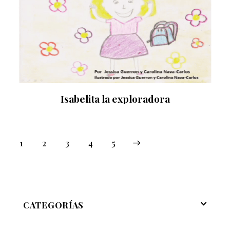
Isabelita la exploradora
1
2
3
→
4
5
CATEGORÍAS